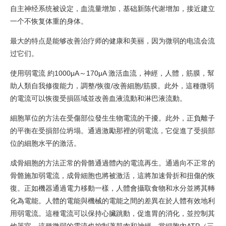
自主神经系统被设定，血流量增加，基础新陈代谢增加，接近建立
一个不恢复体重的身体。
最大的特点是能够改善治疗师的健康和美丽，因为微弱的电流会流
过它们。
使用弱電流 約1000μA～170μA 激活血流，神經，人體，筋膜，幫
助人類自我修復能力，調整/恢復/改善細胞/筋膜。此外，這種微弱
的電流可以恢復受損區域並改善血液流動和淋巴液流動。
細胞單位的方法在受傷部位發生生物電流的干擾。此外，正負離子
的平衡在受損部位坍塌。通過激勵那裡的弱電流，它促進了受損部
位的細胞水平的激活。
成骨細胞的方法正常的骨骼通過體內的電流再生。通過向不正常的
骨骼施加弱電流，成骨細胞也將被激活，這將加速骨折和扭傷的恢
復。正如機器通過電力移動一樣，人體會攝取食物和水分並將其轉
化為電能。人體的電能與機械的電能之間的差異在於人體有效地利
用弱電流。這種電流可以保持心臟跳動，促進胃的消化，並控制其