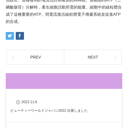
他器官。這種微弱的電流也控制著肌肉和神經。當細胞內ATP（三
磷酸腺苷）分解時，產生細胞活動所需的能量。細胞中的線粒體合
成了這種重要的ATP。弱電流激活線粒體電子傳遞系統並促進ATP
的合成。
PREV
NEXT
2022.11.6
ビューティーワールドジャパン2022 出展しました